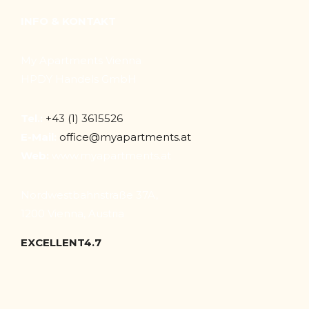
INFO & KONTAKT
My Apartments Vienna
HPDY Handels GmbH
Tel.:
+43 (1) 3615526
E-Mail:
office@myapartments.at
Web:
www.myapartments.at
Nordwestbahnstraße 37A,
1200 Vienna, Austria
EXCELLENT
4.7