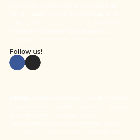
MyApartments wurden für alle entwickelt, die
während eines Arbeitsaufenthaltes oder einer
Reise ein richtiges Zuhause suchen: Unsere voll
möblierten Wohnungen überzeugen mit
anspruchsvollem Interior Design und Accessoires.
Follow us!
Wichtig:
Kreditkartenzahlungen werden weltweit
akzeptiert. Sofortüberweisungen können nur aus
folgenden Ländern akzeptiert werden:
Deutschland, Österreich, Niederlande, Belgien,
Spanien, Italien, Schweiz, Polen, Großbritannien