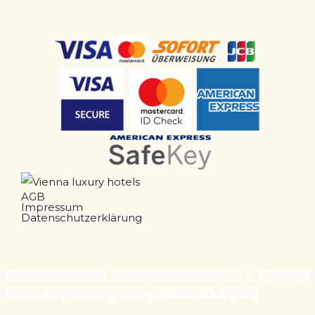
AGB
Impressum
Datenschutzerklärung
© Copyright 2022 | My Apartments Vienna | All Rights
Reserved |
[Redesigned by
webhouse Digital
]