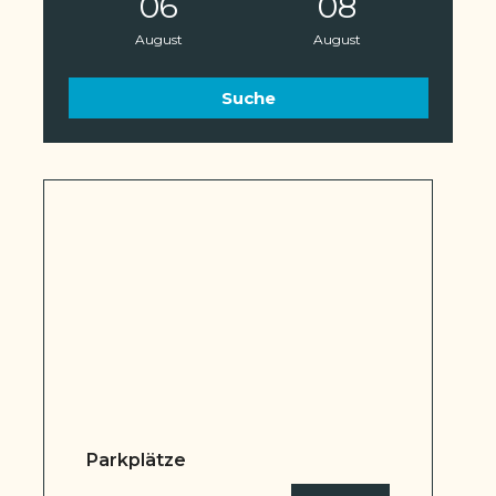
06
08
August
August
Parkplätze