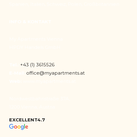
Spanien, Italien, Schweiz, Polen, Großbritannien
INFO & KONTAKT
My Apartments Vienna
HPDY Handels GmbH
Tel.:
+43 (1) 3615526
E-Mail:
office@myapartments.at
Web:
www.myapartments.at
Nordwestbahnstraße 37A,
1200 Vienna, Austria
EXCELLENT
4.7