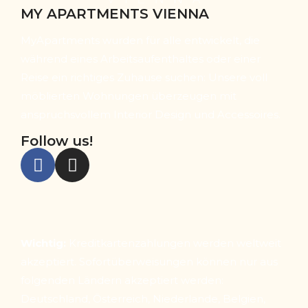
MY APARTMENTS VIENNA
MyApartments wurden für alle entwickelt, die
während eines Arbeitsaufenthaltes oder einer
Reise ein richtiges Zuhause suchen: Unsere voll
möblierten Wohnungen überzeugen mit
anspruchsvollem Interior Design und Accessoires.
Follow us!
Wichtig:
Kreditkartenzahlungen werden weltweit
akzeptiert. Sofortüberweisungen können nur aus
folgenden Ländern akzeptiert werden:
Deutschland, Österreich, Niederlande, Belgien,