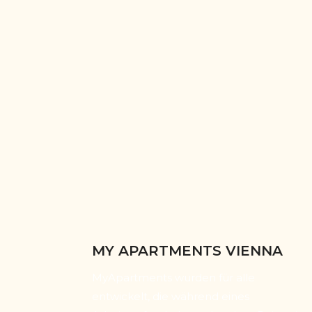
MY APARTMENTS VIENNA
MyApartments wurden für alle
entwickelt, die während eines