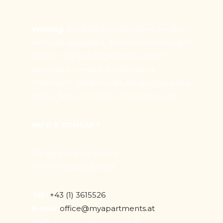
Wichtig:
Kreditkartenzahlungen werden
weltweit akzeptiert. Sofortüberweisungen
können nur aus folgenden Ländern
akzeptiert werden: Deutschland,
Österreich, Niederlande, Belgien, Spanien,
Italien, Schweiz, Polen, Großbritannien
INFO & KONTAKT
My Apartments Vienna
HPDY Handels GmbH
Tel.:
+43 (1) 3615526
E-Mail:
office@myapartments.at
Web:
www.myapartments.at