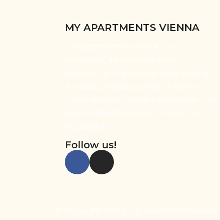
MY APARTMENTS VIENNA
MyApartments wurden für alle
entwickelt, die während eines
Arbeitsaufenthaltes oder einer Reise ein
richtiges Zuhause suchen: Unsere voll
möblierten Wohnungen überzeugen mit
anspruchsvollem Interior Design und
Accessoires.
Follow us!
© Copyright 2022 | My Apartments Vienna 