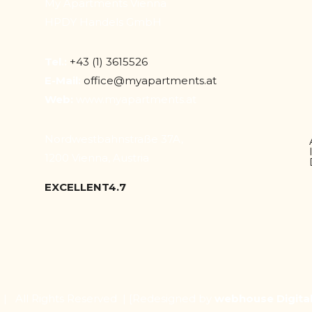
My Apartments Vienna
HPDY Handels GmbH
Tel.:
+43 (1) 3615526
E-Mail:
office@myapartments.at
Web:
www.myapartments.at
Nordwestbahnstraße 37A,
1200 Vienna, Austria
EXCELLENT
4.7
| All Rights Reserved |
[Redesigned by
webhouse Digita