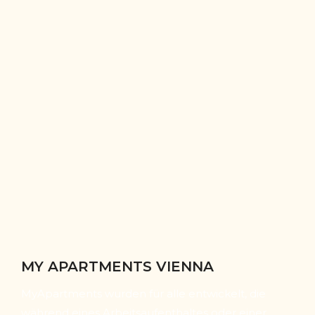
MY APARTMENTS VIENNA
MyApartments wurden für alle entwickelt, die
während eines Arbeitsaufenthaltes oder einer