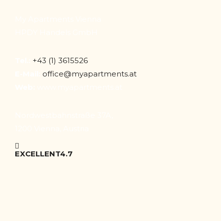
My Apartments Vienna
HPDY Handels GmbH
Tel.:
+43 (1) 3615526
E-Mail:
office@myapartments.at
Web:
www.myapartments.at
Nordwestbahnstraße 37A,
1200 Vienna, Austria
EXCELLENT
4.7