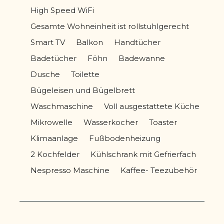
High Speed WiFi
Gesamte Wohneinheit ist rollstuhlgerecht
Smart TV
Balkon
Handtücher
Badetücher
Föhn
Badewanne
Dusche
Toilette
Bügeleisen und Bügelbrett
Waschmaschine
Voll ausgestattete Küche
Mikrowelle
Wasserkocher
Toaster
Klimaanlage
Fußbodenheizung
2 Kochfelder
Kühlschrank mit Gefrierfach
Nespresso Maschine
Kaffee- Teezubehör