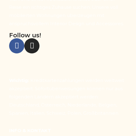
Reise ein richtiges Zuhause suchen: Unsere voll
möblierten Wohnungen überzeugen mit
anspruchsvollem Interior Design und Accessoires.
Follow us!
Wichtig:
Kreditkartenzahlungen werden weltweit
akzeptiert. Sofortüberweisungen können nur aus
folgenden Ländern akzeptiert werden:
Deutschland, Österreich, Niederlande, Belgien,
Spanien, Italien, Schweiz, Polen, Großbritannien
INFO & KONTAKT