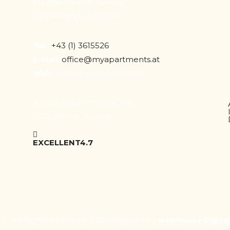
My Apartments Vienna
HPDY Handels GmbH
Tel.:
+43 (1) 3615526
E-Mail:
office@myapartments.at
Web:
www.myapartments.at
Nordwestbahnstraße 37A,
1200 Vienna, Austria
EXCELLENT
4.7
| All Rights Reserved |
[Redesigned by
webhouse Digita