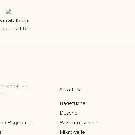
 in ab 15 Uhr
out bis 11 Uhr
einheit ist
Smart TV
cht
Badetücher
Dusche
und Bügelbrett
Waschmaschine
er
Mikrowelle