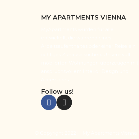
MY APARTMENTS VIENNA
MyApartments wurden für alle
entwickelt, die während eines
Arbeitsaufenthaltes oder einer Reise ein
richtiges Zuhause suchen: Unsere voll
möblierten Wohnungen überzeugen mit
anspruchsvollem Interior Design und
Accessoires.
Follow us!
© Copyright 2022 | My Apartments Vienna 